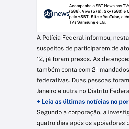
Acompanhe o SBT News nas TVs
(586)
,
Vivo (576)
,
Sky (580)
e
O
pelo
+SBT
,
Site
e
YouTube
, alé
TVs
Samsung
e
LG
.
A Polícia Federal informou, nesta
suspeitos de participarem de ato
12, já foram presos. As detençõ
também conta com 21 mandados 
federativas. Duas pessoas foram
Janeiro e outra no Distrito Federa
+ Leia as últimas notícias no p
Segundo a corporação, a investig
quatro dias após os apoiadores d