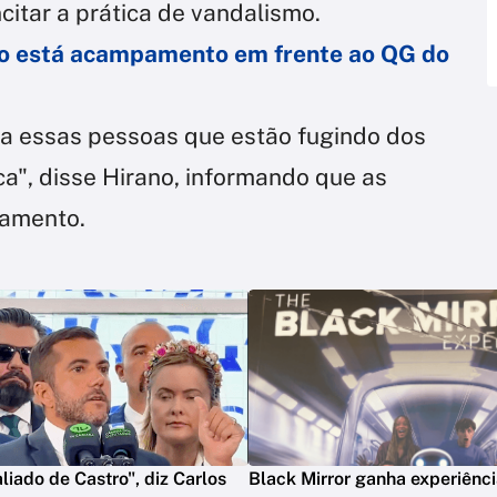
ncitar a prática de vandalismo.
o está acampamento em frente ao QG do
 a essas pessoas que estão fugindo dos
ca", disse Hirano, informando que as
damento.
liado de Castro", diz Carlos
Black Mirror ganha experiênci