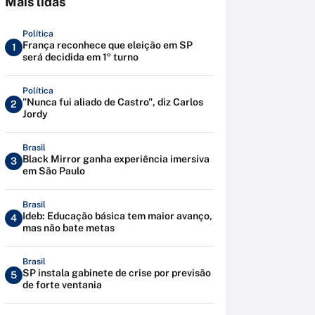
Mais lidas
Política
França reconhece que eleição em SP
1
será decidida em 1º turno
Política
"Nunca fui aliado de Castro", diz Carlos
2
Jordy
Brasil
Black Mirror ganha experiência imersiva
3
em São Paulo
Brasil
Ideb: Educação básica tem maior avanço,
4
mas não bate metas
Brasil
SP instala gabinete de crise por previsão
5
de forte ventania