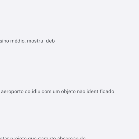
nsino médio, mostra Ideb
a
aeroporto colidiu com um objeto não identificado
meter projeto que garante absorção de