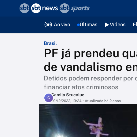
❮
voltar
Editorias
Ao vivo
Últimas
Vídeos
E
Brasil
PF já prendeu qu
de vandalismo em
Detidos podem responder por 
financiar atos criminosos
Camila Stucaluc
C
29/12/2022, 13:24
• Atualizado há 2 anos