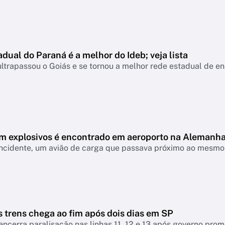
dual do Paraná é a melhor do Ideb; veja lista
ltrapassou o Goiás e se tornou a melhor rede estadual de e
m explosivos é encontrado em aeroporto na Alemanh
ncidente, um avião de carga que passava próximo ao mesmo 
 trens chega ao fim após dois dias em SP
encerra paralisação nas linhas 11, 12 e 13 após governo pro