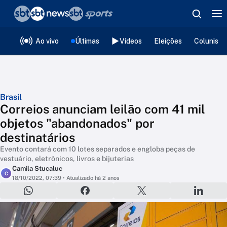
❮
voltar
Editorias
Ao vivo
Últimas
Vídeos
Eleições
Colunista
Brasil
Correios anunciam leilão com 41 mil
objetos "abandonados" por
destinatários
Evento contará com 10 lotes separados e engloba peças de
vestuário, eletrônicos, livros e bijuterias
Camila Stucaluc
C
18/10/2022, 07:39
• Atualizado há 2 anos