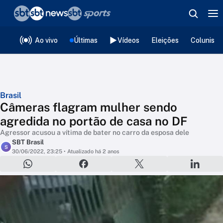
❮
voltar
Editorias
Ao vivo
Últimas
Vídeos
Eleições
Colunista
Brasil
Câmeras flagram mulher sendo
agredida no portão de casa no DF
Agressor acusou a vítima de bater no carro da esposa dele
SBT Brasil
S
30/06/2022, 23:25
• Atualizado há 2 anos