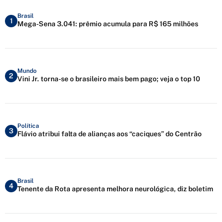
Brasil
1
Mega-Sena 3.041: prêmio acumula para R$ 165 milhões
Mundo
2
Vini Jr. torna-se o brasileiro mais bem pago; veja o top 10
Política
3
Flávio atribui falta de alianças aos “caciques” do Centrão
Brasil
4
Tenente da Rota apresenta melhora neurológica, diz boletim