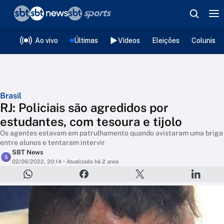
❮
voltar
Editorias
Ao vivo
Últimas
Vídeos
Eleições
Colunista
Brasil
RJ: Policiais são agredidos por
estudantes, com tesoura e tijolo
Os agentes estavam em patrulhamento quando avistaram uma briga
entre alunos e tentaram intervir
SBT News
S
02/06/2022, 20:14
• Atualizado há 2 anos