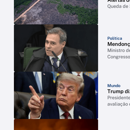
Queda de 3
Política
Mendonça
Ministro d
Congresso 
Mundo
Trump di
Presidente
avaliação