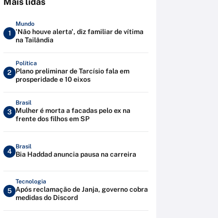
Mais lidas
Mundo
'Não houve alerta', diz familiar de vítima
1
na Tailândia
Política
Plano preliminar de Tarcísio fala em
2
prosperidade e 10 eixos
Brasil
Mulher é morta a facadas pelo ex na
3
frente dos filhos em SP
Brasil
4
Bia Haddad anuncia pausa na carreira
Tecnologia
Após reclamação de Janja, governo cobra
5
medidas do Discord