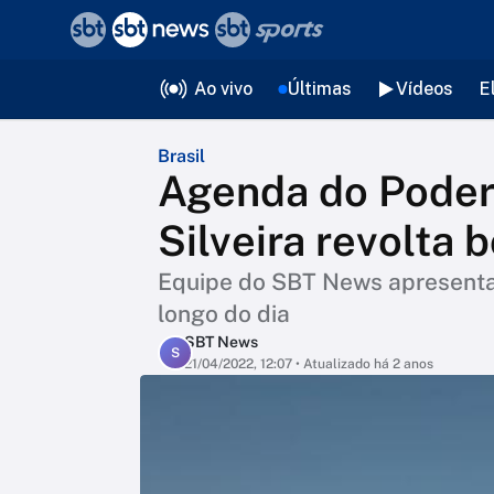
❮
voltar
Editorias
Ao vivo
Últimas
Vídeos
E
Brasil
Agenda do Poder
Silveira revolta 
Equipe do SBT News apresenta 
longo do dia
SBT News
S
21/04/2022, 12:07
• Atualizado há 2 anos