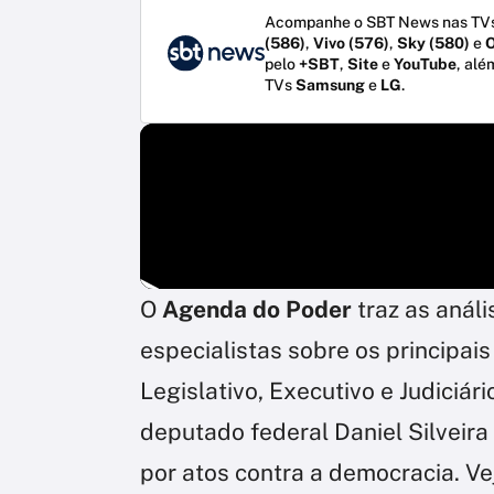
Acompanhe o SBT News nas TVs
(586)
,
Vivo (576)
,
Sky (580)
e
O
pelo
+SBT
,
Site
e
YouTube
, alé
TVs
Samsung
e
LG
.
O
Agenda do Poder
traz as anál
especialistas sobre os principai
Legislativo, Executivo e Judiciá
deputado federal Daniel Silveira
por atos contra a democracia. V