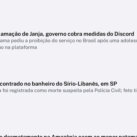
lamação de Janja, governo cobra medidas do Discord
ama pediu a proibição do serviço no Brasil após uma adolesc
ão na plataforma
ncontrado no banheiro do Sírio-Libanês, em SP
 foi registrada como morte suspeita pela Polícia Civil; feto 
de desmatamento na Amazônia caem ao menor patam