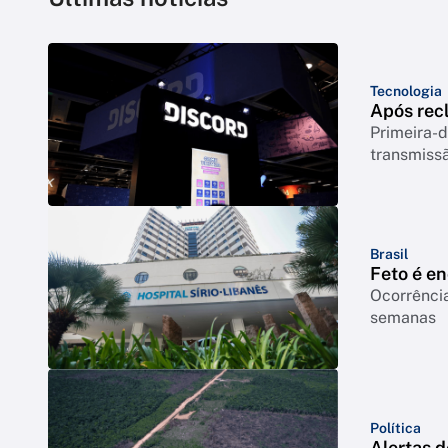
Tecnologia
Após rec
Primeira-d
transmiss
Brasil
Feto é e
Ocorrência
semanas
Política
Alertas 