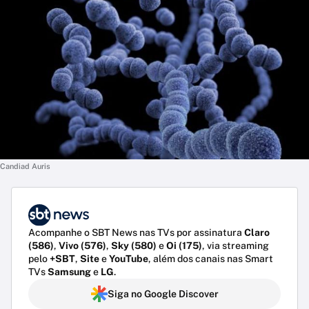
Candiad Auris
Acompanhe o SBT News nas TVs por assinatura
Claro
(586)
,
Vivo (576)
,
Sky (580)
e
Oi (175)
, via streaming
pelo
+SBT
,
Site
e
YouTube
, além dos canais nas Smart
TVs
Samsung
e
LG
.
Siga no Google Discover