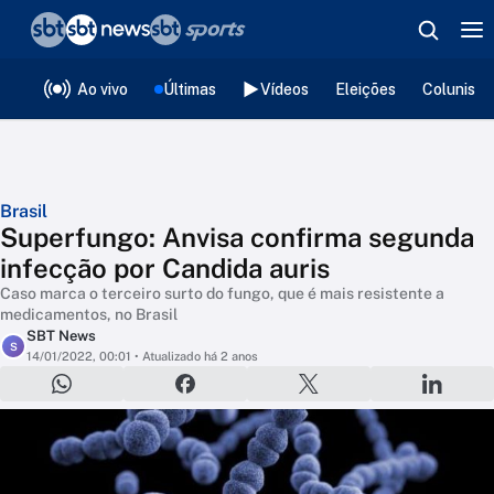
❮
voltar
Editorias
Ao vivo
Últimas
Vídeos
Eleições
Colunista
Brasil
Superfungo: Anvisa confirma segunda
infecção por Candida auris
Caso marca o terceiro surto do fungo, que é mais resistente a
medicamentos, no Brasil
SBT News
S
14/01/2022, 00:01
• Atualizado há 2 anos