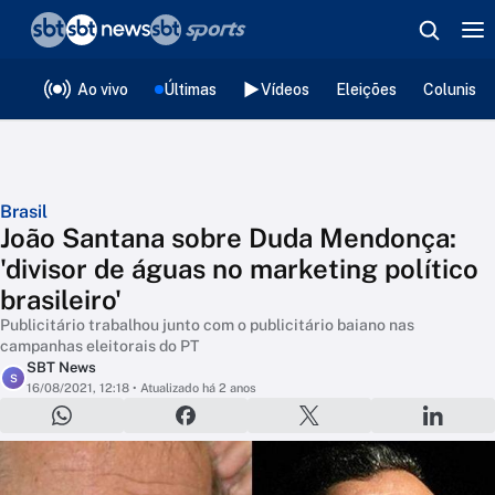
❮
voltar
Editorias
Ao vivo
Últimas
Vídeos
Eleições
Colunista
Brasil
João Santana sobre Duda Mendonça:
'divisor de águas no marketing político
brasileiro'
Publicitário trabalhou junto com o publicitário baiano nas
campanhas eleitorais do PT
SBT News
S
16/08/2021, 12:18
• Atualizado há 2 anos