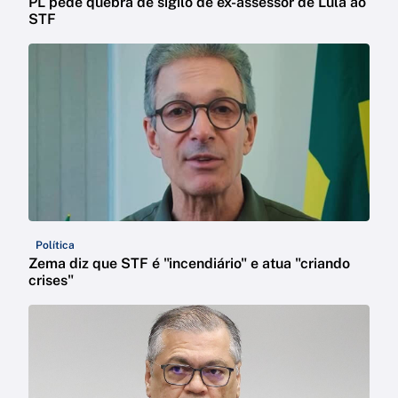
PL pede quebra de sigilo de ex-assessor de Lula ao
STF
Política
Zema diz que STF é "incendiário" e atua "criando
crises"