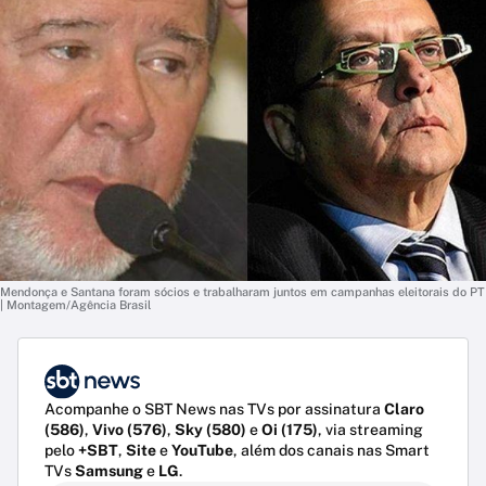
Mendonça e Santana foram sócios e trabalharam juntos em campanhas eleitorais do PT
| Montagem/Agência Brasil
Acompanhe o SBT News nas TVs por assinatura
Claro
(586)
,
Vivo (576)
,
Sky (580)
e
Oi (175)
, via streaming
pelo
+SBT
,
Site
e
YouTube
, além dos canais nas Smart
TVs
Samsung
e
LG
.