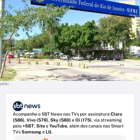
UFRJ
Acompanhe o SBT News nas TVs por assinatura
Claro
(586)
,
Vivo (576)
,
Sky (580)
e
Oi (175)
, via streaming
pelo
+SBT
,
Site
e
YouTube
, além dos canais nas Smart
TVs
Samsung
e
LG
.