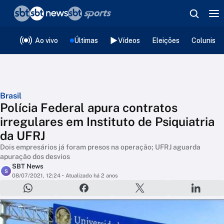
❮
voltar
Editorias
Ao vivo
Últimas
Vídeos
Eleições
Colunista
Brasil
Polícia Federal apura contratos
irregulares em Instituto de Psiquiatria
da UFRJ
Dois empresários já foram presos na operação; UFRJ aguarda
apuração dos desvios
SBT News
S
08/07/2021, 12:24
• Atualizado há 2 anos