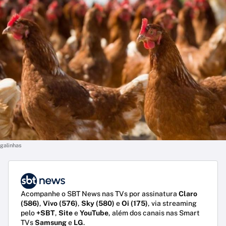
galinhas
Acompanhe o SBT News nas TVs por assinatura
Claro
(586)
,
Vivo (576)
,
Sky (580)
e
Oi (175)
, via streaming
pelo
+SBT
,
Site
e
YouTube
, além dos canais nas Smart
TVs
Samsung
e
LG
.