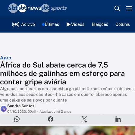
❮
voltar
Editorias
Ao vivo
Últimas
Vídeos
Eleições
Colunista
Agro
África do Sul abate cerca de 7,5
milhões de galinhas em esforço para
conter gripe aviária
Algumas mercearias em Joanesburgo já limitaram o número de ovos
vendidos aos seus clientes -- há casos em que foi liberado apenas
uma caixa de seis ovos por cliente
Sandra Santos
S
04/10/2023, 00:41
• Atualizado há 2 anos