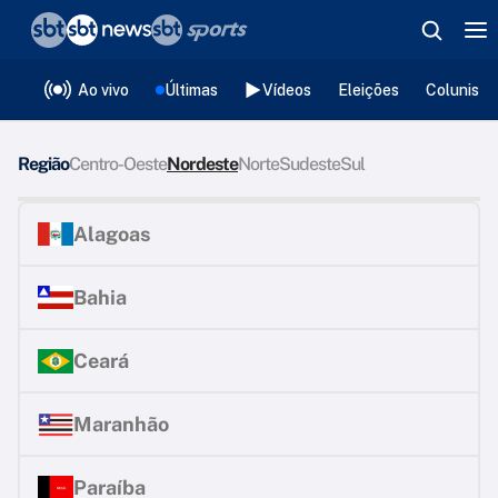
❮
voltar
Editorias
Ao vivo
Últimas
Vídeos
Eleições
Colunista
Região
Centro-Oeste
Nordeste
Norte
Sudeste
Sul
Alagoas
Bahia
Ceará
Maranhão
Paraíba