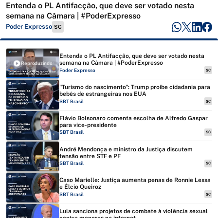
Entenda o PL Antifacção, que deve ser votado nesta
semana na Câmara | #PoderExpresso
Poder Expresso
SC
Entenda o PL Antifacção, que deve ser votado nesta
semana na Câmara | #PoderExpresso
Reproduzindo
Poder Expresso
SC
"Turismo do nascimento": Trump proíbe cidadania para
bebês de estrangeiras nos EUA
SBT Brasil
SC
Flávio Bolsonaro comenta escolha de Alfredo Gaspar
para vice-presidente
SBT Brasil
SC
André Mendonça e ministro da Justiça discutem
tensão entre STF e PF
SBT Brasil
SC
Caso Marielle: Justiça aumenta penas de Ronnie Lessa
e Élcio Queiroz
SBT Brasil
SC
Lula sanciona projetos de combate à violência sexual