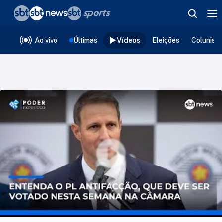
❮
voltar
Editorias
Ao vivo
Últimas
Vídeos
Eleições
Colunist