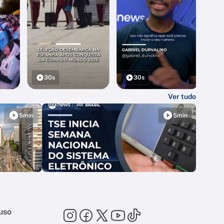
30s
30s
Ver tudo
5min
5min
uso