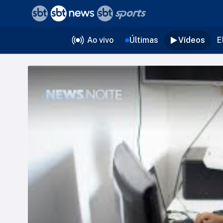
❮
voltar
Editorias
Ao vivo
Últimas
Vídeos
E