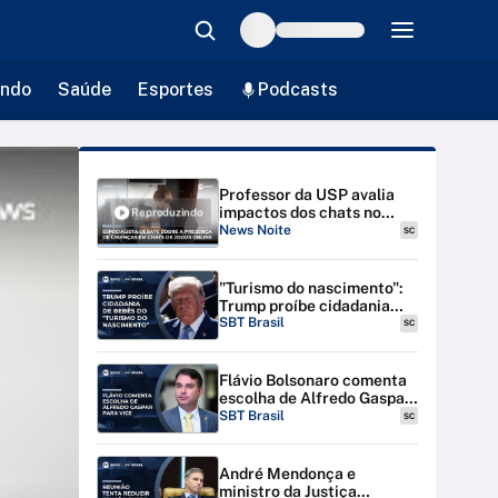
ndo
Saúde
Esportes
Podcasts
Professor da USP avalia
impactos dos chats no
Reproduzindo
desenvolvimento infantil |
News Noite
SC
#NewsNoite
"Turismo do nascimento":
Trump proíbe cidadania
para bebês de estrangeiras
SBT Brasil
SC
nos EUA
Flávio Bolsonaro comenta
escolha de Alfredo Gaspar
para vice-presidente
SBT Brasil
SC
André Mendonça e
ministro da Justiça