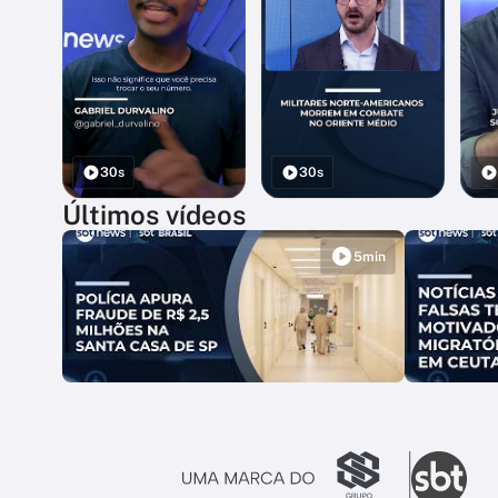
30s
30s
Últimos vídeos
5min