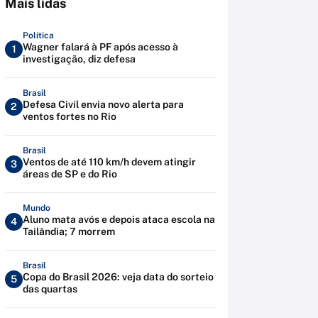
Mais lidas
Política
Wagner falará à PF após acesso à
1
investigação, diz defesa
Brasil
Defesa Civil envia novo alerta para
2
ventos fortes no Rio
Brasil
Ventos de até 110 km/h devem atingir
3
áreas de SP e do Rio
Mundo
Aluno mata avós e depois ataca escola na
4
Tailândia; 7 morrem
Brasil
Copa do Brasil 2026: veja data do sorteio
5
das quartas