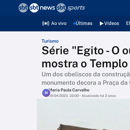
❮
voltar
Editorias
Ao vivo
Últimas
Vídeos
E
Turismo
Série "Egito - O 
mostra o Templo
Um dos obeliscos da construção
monumento decora a Praça da 
Maria Paula Carvalho
M
29/04/2023, 22:00
• Atualizado há 2 anos