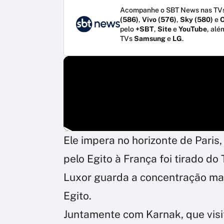
Acompanhe o SBT News nas TVs
(586)
,
Vivo (576)
,
Sky (580)
e
O
pelo
+SBT
,
Site
e
YouTube
, alé
TVs
Samsung
e
LG
.
Ele impera no horizonte de Paris,
pelo Egito à França foi tirado do
Luxor guarda a concentração ma
Egito.
Juntamente com Karnak, que visi