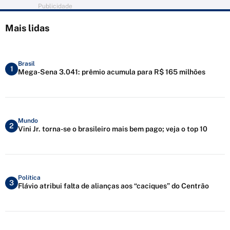
Publicidade
Mais lidas
Brasil
1
Mega-Sena 3.041: prêmio acumula para R$ 165 milhões
Mundo
2
Vini Jr. torna-se o brasileiro mais bem pago; veja o top 10
Política
3
Flávio atribui falta de alianças aos “caciques” do Centrão