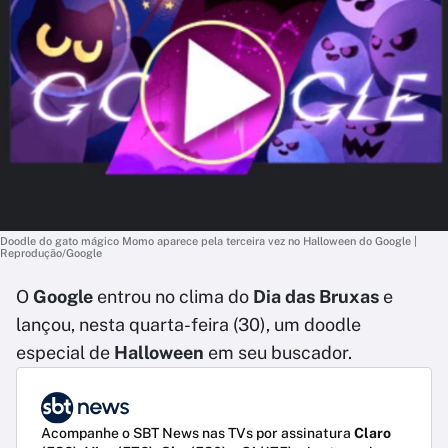
Doodle do gato mágico Momo aparece pela terceira vez no Halloween do Google |
Reprodução/Google
O
Google
entrou no clima do
Dia das Bruxas
e
lançou, nesta quarta-feira (30), um doodle
especial de
Halloween
em seu buscador.
Acompanhe o SBT News nas TVs por assinatura
Claro