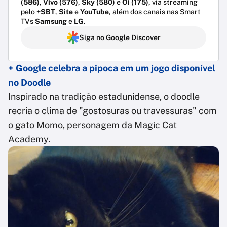
(586)
,
Vivo (576)
,
Sky (580)
e
Oi (175)
, via streaming
pelo
+SBT
,
Site
e
YouTube
, além dos canais nas Smart
TVs
Samsung
e
LG
.
Siga no Google Discover
+ Google celebra a pipoca em um jogo disponível
no Doodle
Inspirado na tradição estadunidense, o doodle
recria o clima de "gostosuras ou travessuras" com
o gato Momo, personagem da Magic Cat
Academy.