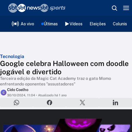
❮
voltar
Editorias
Ao vivo
Últimas
Vídeos
Eleições
Colunista
Tecnologia
Google celebra Halloween com doodle
jogável e divertido
Terceira edição da Magic Cat Academy traz o gato Momo
enfrentando oponentes "assustadores"
Cido Coelho
C
30/10/2024, 11:04
• Atualizado há 1 ano