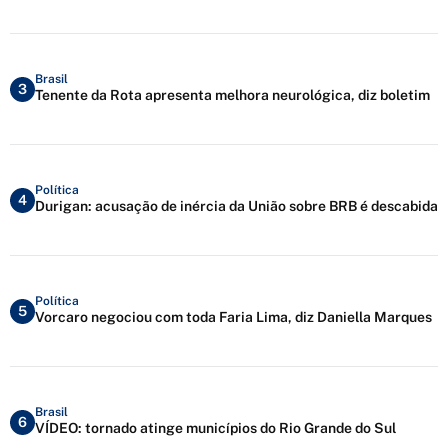
Brasil
3
Tenente da Rota apresenta melhora neurológica, diz boletim
Política
4
Durigan: acusação de inércia da União sobre BRB é descabida
Política
5
Vorcaro negociou com toda Faria Lima, diz Daniella Marques
Brasil
6
VÍDEO: tornado atinge municípios do Rio Grande do Sul