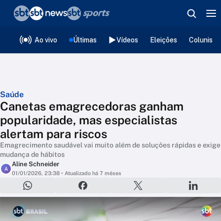
❮
voltar
Editorias
Ao vivo
Últimas
Vídeos
Eleições
Colunista
Saúde
Canetas emagrecedoras ganham
popularidade, mas especialistas
alertam para riscos
Emagrecimento saudável vai muito além de soluções rápidas e exige
mudança de hábitos
Aline Schneider
A
01/01/2026, 23:38
• Atualizado há 7 mêses