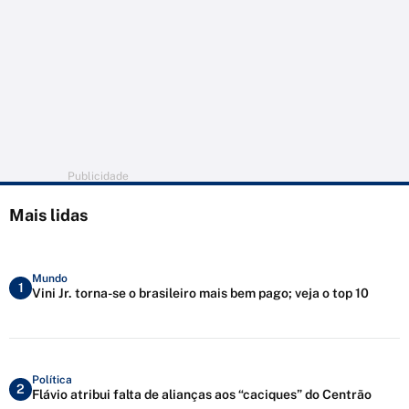
Publicidade
Mais lidas
Mundo
1
Vini Jr. torna-se o brasileiro mais bem pago; veja o top 10
Política
2
Flávio atribui falta de alianças aos “caciques” do Centrão