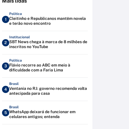
Mais lidas
Política
Cleitinho e Republicanos mantêm novela
1
e terão novo encontro
Institucional
SBT News chega à marca de 8 milhões de
2
inscritos no YouTube
Política
Flávio recorre ao ABC em meio à
3
dificuldade com a Faria Lima
Brasil
Ventania no RJ: governo recomenda volta
4
antecipada para casa
Brasil
WhatsApp deixará de funcionar em
5
celulares antigos; entenda