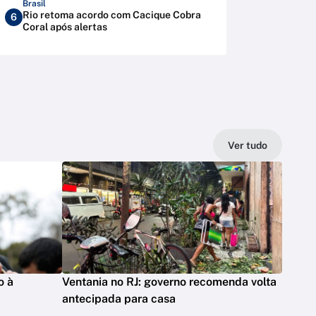
Brasil
Rio retoma acordo com Cacique Cobra
6
Coral após alertas
Ver tudo
o à
Ventania no RJ: governo recomenda volta
antecipada para casa