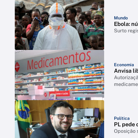
Mundo
Ebola: n
Surto regi
Economia
Anvisa l
Autorizaçã
medicamen
Política
PL pede q
Oposição s