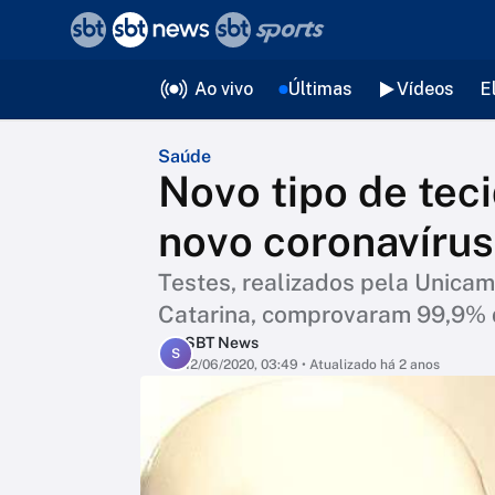
❮
voltar
Editorias
Ao vivo
Últimas
Vídeos
E
Saúde
Novo tipo de tec
novo coronavírus
Testes, realizados pela Unica
Catarina, comprovaram 99,9% de
SBT News
S
12/06/2020, 03:49
• Atualizado há 2 anos