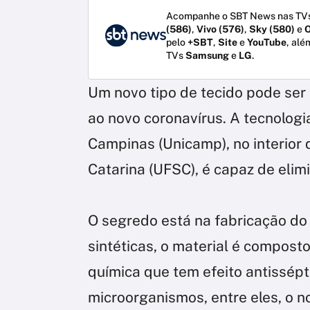
Acompanhe o SBT News nas TVs
(586)
,
Vivo (576)
,
Sky (580)
e
O
pelo
+SBT
,
Site
e
YouTube
, alé
TVs
Samsung
e
LG
.
Um novo tipo de tecido pode se
ao novo coronavírus. A tecnologi
Campinas (Unicamp), no interior 
Catarina (UFSC), é capaz de elimi
O segredo está na fabricação do 
sintéticas, o material é compost
química que tem efeito antissépt
microorganismos, entre eles, o n