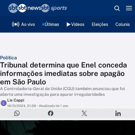
❮
voltar
Editorias
Ao vivo
Últimas
Vídeos
Eleições
Colunista
Política
Tribunal determina que Enel conceda
informações imediatas sobre apagão
em São Paulo
A Controladoria-Geral da União (CGU) também anunciou que foi
aberta uma investigação para apurar irregularidades
Lis Cappi
L
16/10/2024, 21:28
• Atualizado há 1 ano