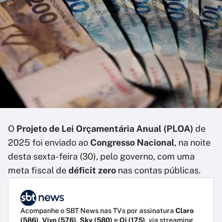
O
Projeto de Lei Orçamentária Anual (PLOA)
de
2025 foi enviado ao
Congresso Nacional
, na noite
desta sexta-feira (30), pelo governo, com uma
meta fiscal de
déficit zero
nas contas públicas.
Acompanhe o SBT News nas TVs por assinatura
Claro
(586)
,
Vivo (576)
,
Sky (580)
e
Oi (175)
, via streaming