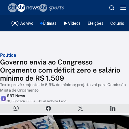
❮
voltar
Editorias
Ao vivo
Últimas
Vídeos
Eleições
Colunista
Política
Governo envia ao Congresso
Orçamento com déficit zero e salário
mínimo de R$ 1.509
Texto prevê reajuste de 6,9% do mínimo; projeto vai para Comissão
Mista de Orçamento
SBT News
S
31/08/2024, 00:57
• Atualizado há 1 ano