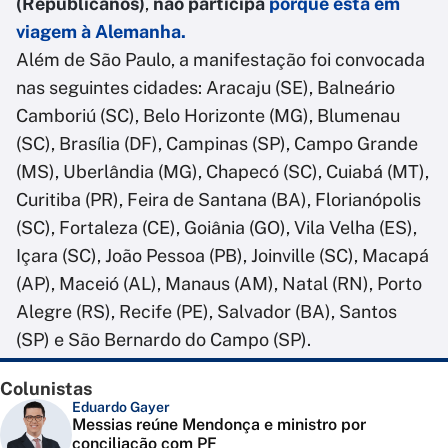
(Republicanos)
,
não participa
porque está em
viagem à Alemanha.
Além de São Paulo, a manifestação foi convocada
nas seguintes cidades: Aracaju (SE), Balneário
Camboriú (SC), Belo Horizonte (MG), Blumenau
(SC), Brasília (DF), Campinas (SP), Campo Grande
(MS), Uberlândia (MG), Chapecó (SC), Cuiabá (MT),
Curitiba (PR), Feira de Santana (BA), Florianópolis
(SC), Fortaleza (CE), Goiânia (GO), Vila Velha (ES),
Içara (SC), João Pessoa (PB), Joinville (SC), Macapá
(AP), Maceió (AL), Manaus (AM), Natal (RN), Porto
Alegre (RS), Recife (PE), Salvador (BA), Santos
(SP) e São Bernardo do Campo (SP).
Colunistas
Eduardo Gayer
Messias reúne Mendonça e ministro por
conciliação com PF