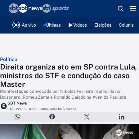
❮
voltar
Editorias
Ao vivo
Últimas
Vídeos
Eleições
Colunista
Política
Direita organiza ato em SP contra Lula,
ministros do STF e condução do caso
Master
Manifestação convocada por Nikolas Ferreira reuniu Flávio
Bolsonaro, Romeu Zema e Ronaldo Caiado na Avenida Paulista
SBT News
01/03/2026, 16:20
• Atualizado há 5 mêses