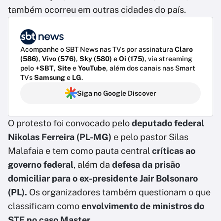
também ocorreu em outras cidades do país.
Acompanhe o SBT News nas TVs por assinatura
Claro
(586)
,
Vivo (576)
,
Sky (580)
e
Oi (175)
, via streaming
pelo
+SBT
,
Site
e
YouTube
, além dos canais nas Smart
TVs
Samsung
e
LG
.
Siga no Google Discover
O protesto foi convocado pelo
deputado federal
Nikolas Ferreira (PL-MG)
e pelo pastor Silas
Malafaia e tem como pauta central
críticas ao
governo federal
, além da
defesa da prisão
domiciliar para o ex-presidente Jair Bolsonaro
(PL).
Os organizadores também questionam o que
classificam como
envolvimento de ministros do
STF no caso Master.