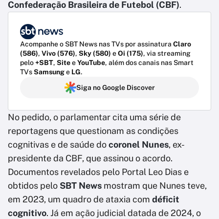
Confederação Brasileira de Futebol (CBF)
.
Acompanhe o SBT News nas TVs por assinatura
Claro
(586)
,
Vivo (576)
,
Sky (580)
e
Oi (175)
, via streaming
pelo
+SBT
,
Site
e
YouTube
, além dos canais nas Smart
TVs
Samsung
e
LG
.
Siga no Google Discover
No pedido, o parlamentar cita uma série de
reportagens que questionam as condições
cognitivas e de saúde do
coronel Nunes
, ex-
presidente da CBF, que assinou o acordo.
Documentos revelados pelo Portal Leo Dias e
obtidos pelo
SBT News
mostram que Nunes teve,
em 2023, um quadro de ataxia com
déficit
cognitivo
. Já em ação judicial datada de 2024, o