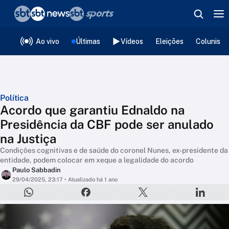
❮
voltar
Editorias
Ao vivo
Últimas
Vídeos
Eleições
Colunista
Política
Acordo que garantiu Ednaldo na
Presidência da CBF pode ser anulado
na Justiça
Condições cognitivas e de saúde do coronel Nunes, ex-presidente da
entidade, podem colocar em xeque a legalidade do acordo
Paulo Sabbadin
29/04/2025, 23:17
• Atualizado há 1 ano