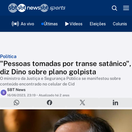
❮
voltar
Editorias
Ao vivo
Últimas
Vídeos
Eleições
Colunista
Política
"Pessoas tomadas por transe satânico",
diz Dino sobre plano golpista
O ministro da Justiça e Segurança Pública se manifestou sobre
conteúdo encontrado no celular de Cid
SBT News
S
16/06/2023, 23:19
• Atualizado há 2 anos