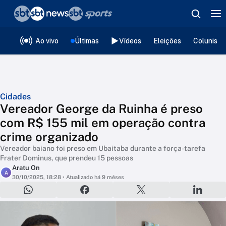
❮
voltar
Editorias
Ao vivo
Últimas
Vídeos
Eleições
Colunista
Cidades
Vereador George da Ruinha é preso
com R$ 155 mil em operação contra
crime organizado
Vereador baiano foi preso em Ubaitaba durante a força-tarefa
Frater Dominus, que prendeu 15 pessoas
Aratu On
A
30/10/2025, 18:28
• Atualizado há 9 mêses