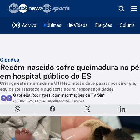
❮
voltar
Editorias
Ao vivo
Últimas
Vídeos
Eleições
Colunista
Cidades
Recém-nascido sofre queimadura no pé
em hospital público do ES
Criança está internada na UTI Neonatal e deve passar por cirurgia;
equipe foi afastada e auditoria apura responsabilidades
Gabriella Rodrigues
,
com informações da TV Sim
G
C
23/08/2025, 00:24
• Atualizado há 11 mêses