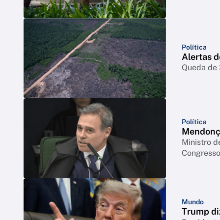
Política
Alertas 
Queda de 3
Política
Mendonça
Ministro d
Congresso 
Mundo
Trump di