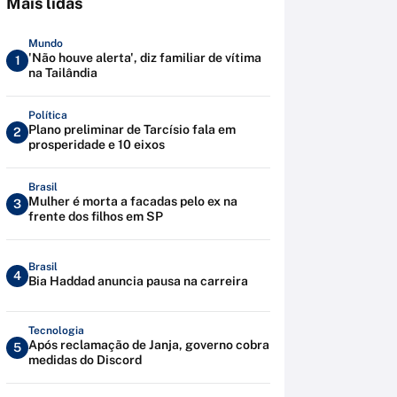
Mais lidas
Mundo
'Não houve alerta', diz familiar de vítima
1
na Tailândia
Política
Plano preliminar de Tarcísio fala em
2
prosperidade e 10 eixos
Brasil
Mulher é morta a facadas pelo ex na
3
frente dos filhos em SP
Brasil
4
Bia Haddad anuncia pausa na carreira
Tecnologia
Após reclamação de Janja, governo cobra
5
medidas do Discord