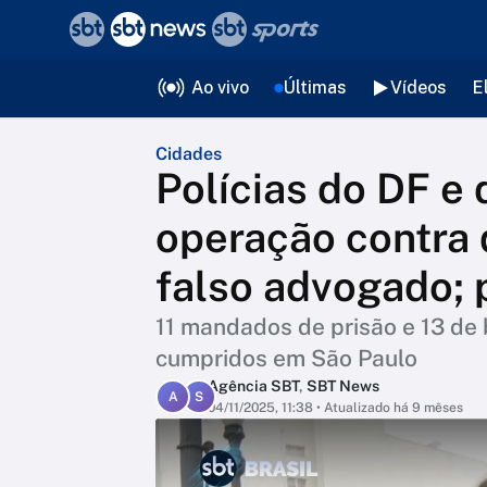
❮
voltar
Editorias
Ao vivo
Últimas
Vídeos
E
Cidades
Polícias do DF e
operação contra 
falso advogado; p
11 mandados de prisão e 13 de
cumpridos em São Paulo
Agência SBT
,
SBT News
A
S
04/11/2025, 11:38
• Atualizado há 9 mêses