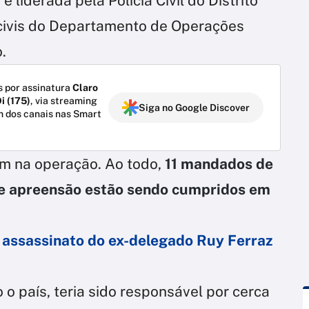
 é liderada pela Polícia Civil do Distrito
s civis do Departamento de Operações
.
 por assinatura
Claro
i (175)
, via streaming
Siga no Google Discover
m dos canais nas Smart
am na operação. Ao todo,
11 mandados de
 e apreensão estão sendo cumpridos em
o assassinato do ex-delegado Ruy Ferraz
 o país, teria sido responsável por cerca