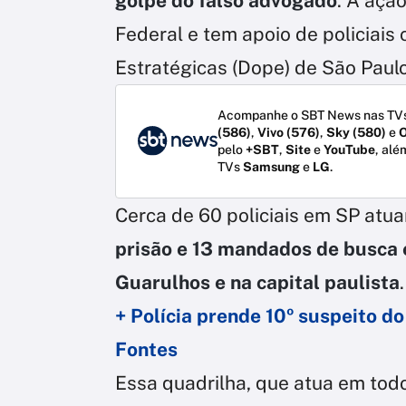
golpe do falso advogado
. A ação
Federal e tem apoio de policiai
Estratégicas (Dope) de São Paulo
Acompanhe o SBT News nas TVs
(586)
,
Vivo (576)
,
Sky (580)
e
O
pelo
+SBT
,
Site
e
YouTube
, alé
TVs
Samsung
e
LG
.
Cerca de 60 policiais em SP atu
prisão e 13 mandados de busca
Guarulhos e na capital paulista
.
+ Polícia prende 10º suspeito d
Fontes
Essa quadrilha, que atua em todo