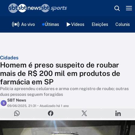
❮
voltar
Editorias
Ao vivo
Últimas
Vídeos
Eleições
Colunista
Cidades
Homem é preso suspeito de roubar
mais de R$ 200 mil em produtos de
farmácia em SP
Polícia apreendeu celulares e arma com registro de roubo; outras
duas pessoas seguem foragidas
SBT News
S
09/06/2025, 21:31
• Atualizado há 1 ano