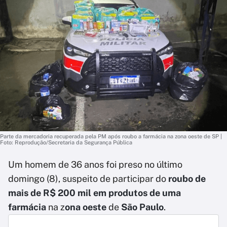
Parte da mercadoria recuperada pela PM após roubo a farmácia na zona oeste de SP |
Foto: Reprodução/Secretaria da Segurança Pública
Um homem de 36 anos foi preso no último
domingo (8), suspeito de participar do
roubo de
mais de R$ 200 mil em produtos de uma
farmácia
na z
ona oeste
de
São Paulo
.