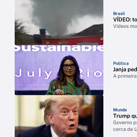
Brasil
VÍDEO: t
Vídeos mos
Política
Janja ped
A primeira
Mundo
Trump qu
Governo p
cerca de 