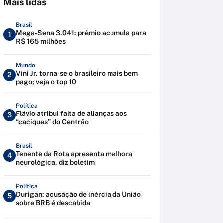
Mais lidas
Brasil
Mega-Sena 3.041: prêmio acumula para
1
R$ 165 milhões
Mundo
Vini Jr. torna-se o brasileiro mais bem
2
pago; veja o top 10
Política
Flávio atribui falta de alianças aos
3
“caciques” do Centrão
Brasil
Tenente da Rota apresenta melhora
4
neurológica, diz boletim
Política
Durigan: acusação de inércia da União
5
sobre BRB é descabida