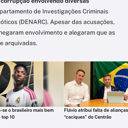
 corrupção envolvendo diversas
partamento de Investigações Criminais
cóticos (DENARC). Apesar das acusações,
 negaram envolvimento e alegaram que as
 e arquivadas.
na-se o brasileiro mais bem
Flávio atribui falta de aliança
 top 10
“caciques” do Centrão