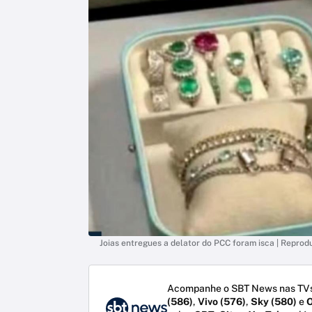
Joias entregues a delator do PCC foram isca | Repro
Acompanhe o SBT News nas TVs
(586)
,
Vivo (576)
,
Sky (580)
e
O