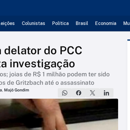
leições
Colunistas
Política
Brasil
Economia
Mu
a delator do PCC
ta investigação
os; joias de R$ 1 milhão podem ter sido
s de Gritzbach até o assassinato
a
,
Majô Gondim