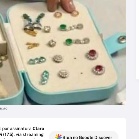
dução
 por assinatura
Claro
i (175)
, via streaming
Siga no Google Discover