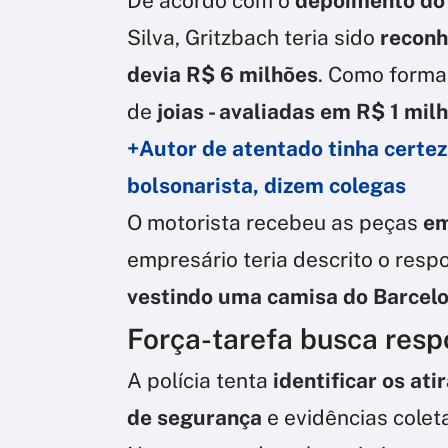
De acordo com o
depoimento do 
Silva, Gritzbach teria sido
reconh
devia R$ 6 milhões
. Como forma 
de
joias - avaliadas em R$ 1 mil
+Autor de atentado tinha certez
bolsonarista, dizem colegas
O motorista recebeu as peças
em
empresário teria descrito o res
vestindo uma camisa do Barcel
Força-tarefa busca resp
A polícia tenta
identificar os ati
de segurança
e evidências coleta