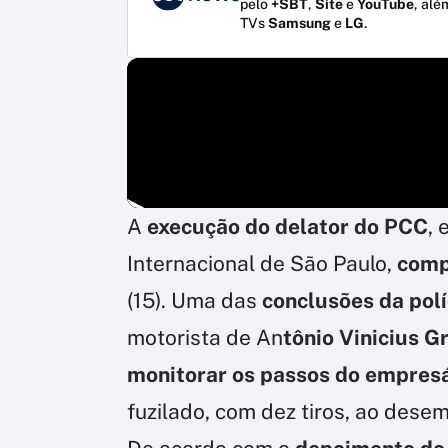
pelo
+SBT
,
Site
e
YouTube
, alé
TVs
Samsung
e
LG
.
A
execução do delator do PCC
, 
Internacional de São Paulo,
comp
(15). Uma das
conclusões da polí
motorista de An
tônio Vinicius G
monitorar os passos do empres
fuzilado, com dez tiros, ao dese