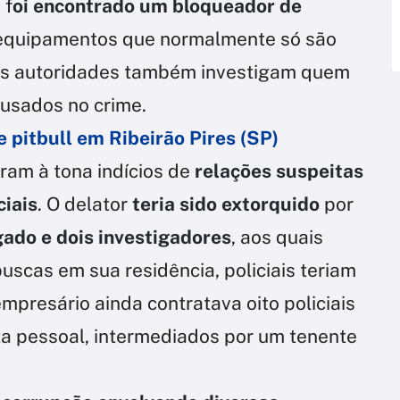
 f
oi encontrado um bloqueador de
 equipamentos que normalmente só são
. As autoridades também investigam quem
 usados no crime.
 pitbull em Ribeirão Pires (SP)
ram à tona indícios de
relações suspeitas
ciais
. O delator
teria sido extorquido
por
ado e dois investigadores
, aos quais
buscas em sua residência, policiais teriam
empresário ainda contratava oito policiais
lta pessoal, intermediados por um tenente