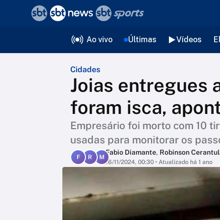
❮
voltar
Editorias
Ao vivo
Últimas
Vídeos
E
Cidades
Joias entregues 
foram isca, apon
Empresário foi morto com 10 tir
usadas para monitorar os passo
Fabio Diamante
,
Robinson Cerantul
F
R
M
16/11/2024, 00:30
• Atualizado há 1 ano