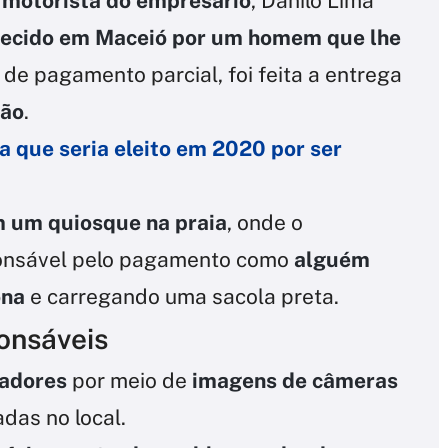
motorista do empresário
, Danilo Lima
ecido em Maceió por um homem que lhe
de pagamento parcial, foi feita a entrega
hão
.
a que seria eleito em 2020 por ser
 um quiosque na praia
, onde o
ponsável pelo pagamento como
alguém
ona
e carregando uma sacola preta.
onsáveis
radores
por meio de
imagens de câmeras
das no local.