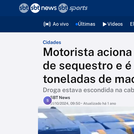
❮
voltar
Editorias
Ao vivo
Últimas
Vídeos
E
Cidades
Motorista aciona 
de sequestro e é
toneladas de ma
Droga estava escondida na cab
SBT News
S
31/10/2024, 09:50
• Atualizado há 1 ano