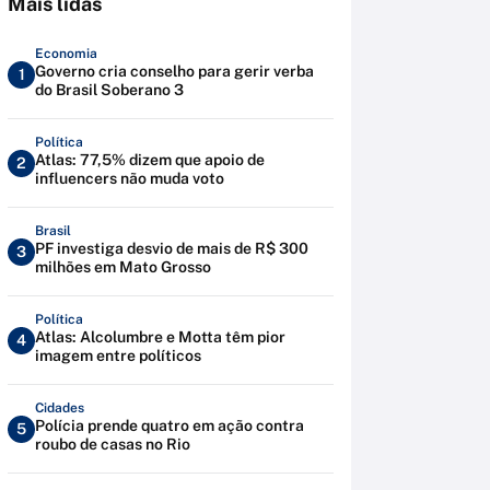
Mais lidas
Economia
Governo cria conselho para gerir verba
1
do Brasil Soberano 3
Política
Atlas: 77,5% dizem que apoio de
2
influencers não muda voto
Brasil
PF investiga desvio de mais de R$ 300
3
milhões em Mato Grosso
Política
Atlas: Alcolumbre e Motta têm pior
4
imagem entre políticos
Cidades
Polícia prende quatro em ação contra
5
roubo de casas no Rio