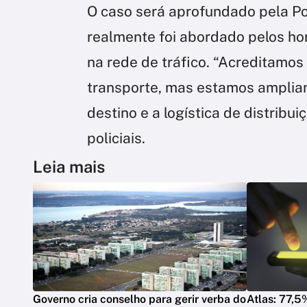
O caso será aprofundado pela Polí
realmente foi abordado pelos ho
na rede de tráfico. “Acreditamos
transporte, mas estamos ampliand
destino e a logística de distribu
policiais.
Leia mais
Governo cria conselho para gerir verba do
Atlas: 77,5