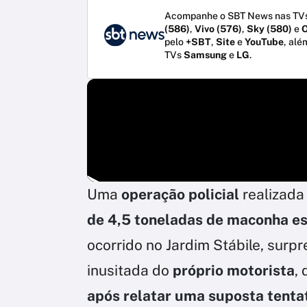
Acompanhe o SBT News nas TVs
(586)
,
Vivo (576)
,
Sky (580)
e
O
pelo
+SBT
,
Site
e
YouTube
, alé
TVs
Samsung
e
LG
.
Uma
operação policial
realizada
de 4,5 toneladas de maconha
e
ocorrido no Jardim Stábile, surp
inusitada do
próprio motorista
,
após relatar uma suposta tenta