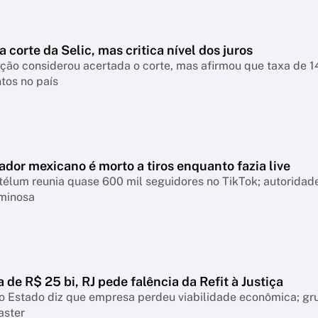
a corte da Selic, mas critica nível dos juros
nsiderou acertada o corte, mas afirmou que taxa de 14% continua pressionando empresas, famíl
tos no país
ador mexicano é morto a tiros enquanto fazia live
télum reunia quase 600 mil seguidores no TikTok; autoridad
iminosa
a de R$ 25 bi, RJ pede falência da Refit à Justiça
o Estado diz que empresa perdeu viabilidade econômica; gr
aster