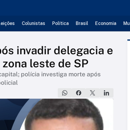
leições
Colunistas
Política
Brasil
Economia
Mu
s invadir delegacia e
a zona leste de SP
apital; polícia investiga morte após
olicial