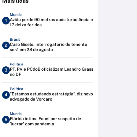
Mais lidas
Mundo
Avião perde 90 metros após turbulência e
1
17 deixa feridos
Brasil
Caso Gisele: interrogatório de tenente
2
será em 28 de agosto
Política
PT, PV e PCdoB oficializam Leandro Grass
3
no DF
Política
"Estamos estudando estratégia”, diz novo
4
advogado de Vorcaro
Mundo
Flórida intima Fauci por suspeita de
5
'lucrar' com pandemia