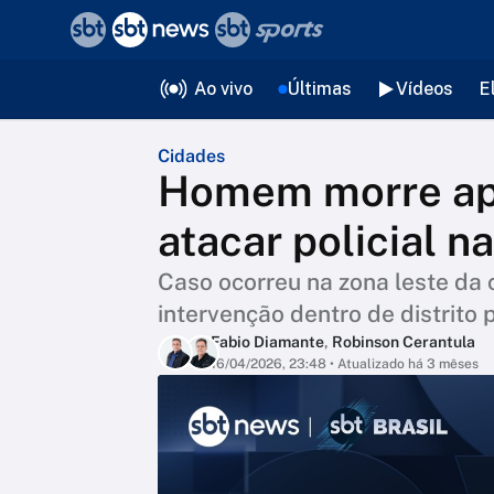
❮
voltar
Editorias
Ao vivo
Últimas
Vídeos
E
Cidades
Homem morre apó
atacar policial n
Caso ocorreu na zona leste da c
intervenção dentro de distrito p
Fabio Diamante
,
Robinson Cerantula
16/04/2026, 23:48
• Atualizado há 3 mêses