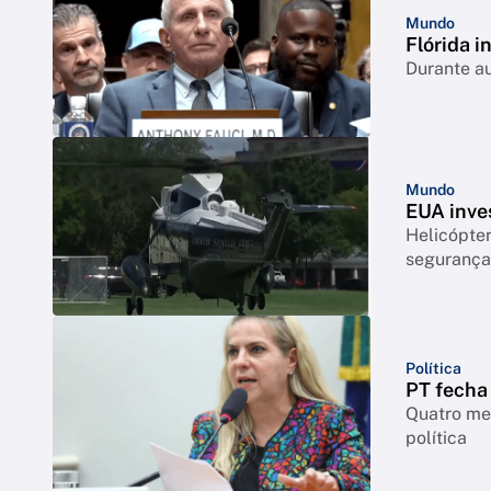
Mundo
Flórida i
Durante a
Mundo
EUA inve
Helicópte
segurança
Política
PT fecha
Quatro mes
política