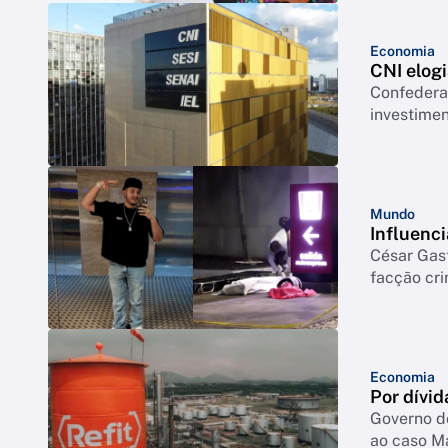
Economia
CNI elogi
Confederação co
investimen
Mundo
Influenci
César Gas
facção cr
Economia
Por dívid
Governo d
ao caso M