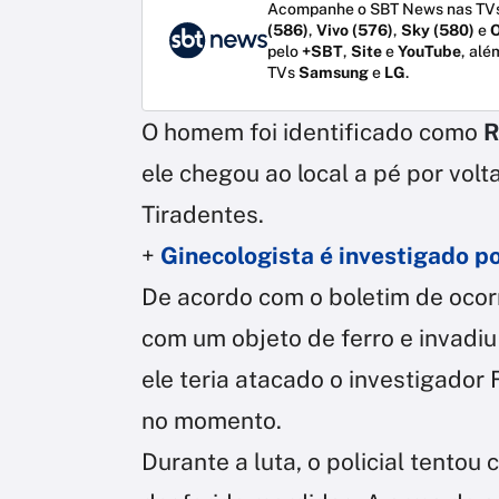
Acompanhe o SBT News nas TVs
(586)
,
Vivo (576)
,
Sky (580)
e
O
pelo
+SBT
,
Site
e
YouTube
, alé
TVs
Samsung
e
LG
.
O homem foi identificado como
R
ele chegou ao local a pé por volt
Tiradentes.
+
Ginecologista é investigado p
De acordo com o boletim de ocor
com um objeto de ferro e invadi
ele teria atacado o investigador
no momento.
Durante a luta, o policial tentou