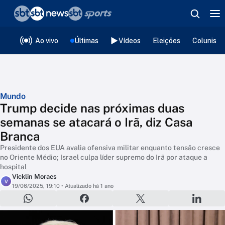
❮
voltar
Editorias
Ao vivo
Últimas
Vídeos
Eleições
Colunista
Mundo
Trump decide nas próximas duas
semanas se atacará o Irã, diz Casa
Branca
Presidente dos EUA avalia ofensiva militar enquanto tensão cresce
no Oriente Médio; Israel culpa líder supremo do Irã por ataque a
hospital
Vicklin Moraes
V
19/06/2025, 19:10
• Atualizado há 1 ano