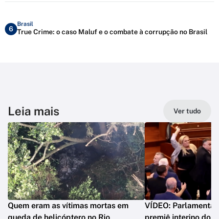
Brasil
6
True Crime: o caso Maluf e o combate à corrupção no Brasil
Leia mais
Ver tudo
Quem eram as vítimas mortas em
VÍDEO: Parlamentar 
queda de helicóptero no Rio
premiê interino do 