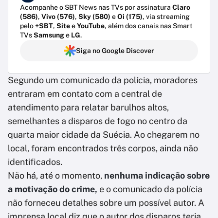
Acompanhe o SBT News nas TVs por assinatura
Claro
(586)
,
Vivo (576)
,
Sky (580)
e
Oi (175)
, via streaming
pelo
+SBT
,
Site
e
YouTube
, além dos canais nas Smart
TVs
Samsung
e
LG
.
Siga no Google Discover
Segundo um comunicado da polícia, moradores
entraram em contato com a central de
atendimento para relatar barulhos altos,
semelhantes a disparos de fogo no centro da
quarta maior cidade da Suécia. Ao chegarem no
local, foram encontrados três corpos, ainda não
identificados.
Não há, até o momento,
nenhuma indicação sobre
a motivação do crime,
e o comunicado da polícia
não forneceu detalhes sobre um possível autor. A
imprensa local diz que o autor dos disparos teria