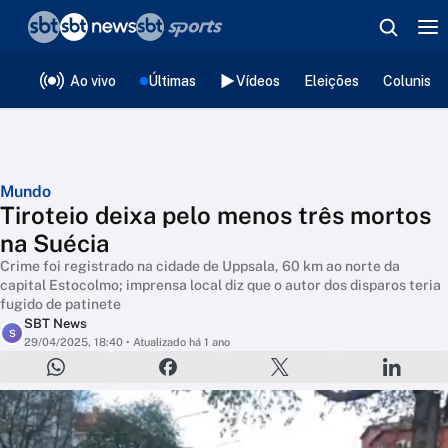
❮
voltar
Editorias
Ao vivo
Últimas
Vídeos
Eleições
Colunista
Mundo
Tiroteio deixa pelo menos três mortos
na Suécia
Crime foi registrado na cidade de Uppsala, 60 km ao norte da
capital Estocolmo; imprensa local diz que o autor dos disparos teria
fugido de patinete
SBT News
S
29/04/2025, 18:40
• Atualizado há 1 ano