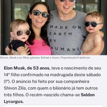
Shivon, Musk e os filhos gêmeos Sidrael e Azure | Reprodução/X/@shivon
Elon Musk, de 53 anos,
teve o nascimento de seu
14º filho confirmado na madrugada deste sábado
(1º). O anúncio foi feito por sua companheira
Shivon Zilis, com quem o bilionário já tem outros
três filhos. O recém-nascido chama-se
Seldon
Lycurgus.