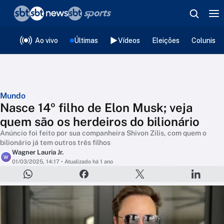
❮
voltar
Editorias
Ao vivo
Últimas
Vídeos
Eleições
Colunista
Mundo
Nasce 14º filho de Elon Musk; veja
quem são os herdeiros do bilionário
Anúncio foi feito por sua companheira Shivon Zilis, com quem o
bilionário já tem outros três filhos
Wagner Lauria Jr.
W
01/03/2025, 14:17
• Atualizado há 1 ano