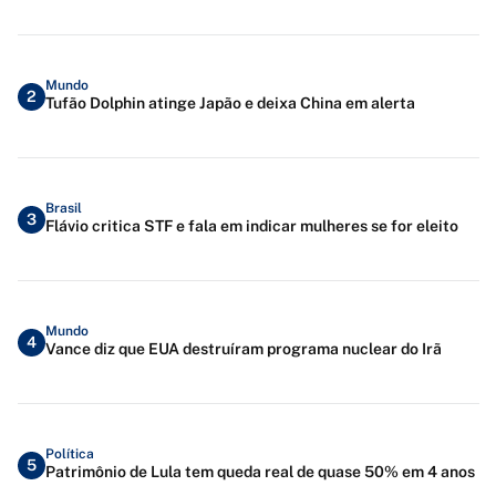
Mundo
2
Tufão Dolphin atinge Japão e deixa China em alerta
Brasil
3
Flávio critica STF e fala em indicar mulheres se for eleito
Mundo
4
Vance diz que EUA destruíram programa nuclear do Irã
Política
5
Patrimônio de Lula tem queda real de quase 50% em 4 anos