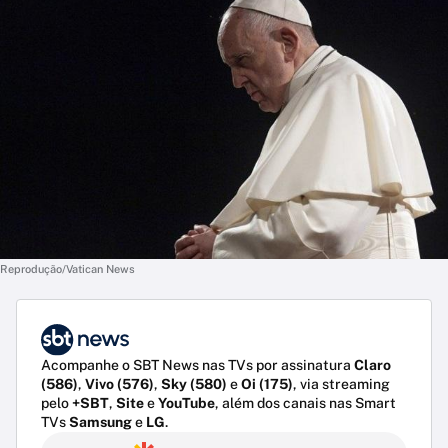
Reprodução/Vatican News
Acompanhe o SBT News nas TVs por assinatura
Claro
(586)
,
Vivo (576)
,
Sky (580)
e
Oi (175)
, via streaming
pelo
+SBT
,
Site
e
YouTube
, além dos canais nas Smart
TVs
Samsung
e
LG
.