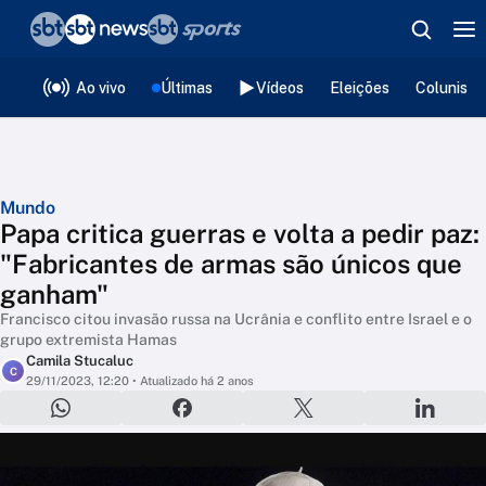
❮
voltar
Editorias
Ao vivo
Últimas
Vídeos
Eleições
Colunista
Mundo
Papa critica guerras e volta a pedir paz:
"Fabricantes de armas são únicos que
ganham"
Francisco citou invasão russa na Ucrânia e conflito entre Israel e o
grupo extremista Hamas
Camila Stucaluc
C
29/11/2023, 12:20
• Atualizado há 2 anos