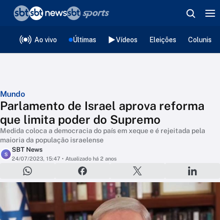
❮
voltar
Editorias
Ao vivo
Últimas
Vídeos
Eleições
Colunista
Mundo
Parlamento de Israel aprova reforma
que limita poder do Supremo
Medida coloca a democracia do país em xeque e é rejeitada pela
maioria da população israelense
SBT News
S
24/07/2023, 15:47
• Atualizado há 2 anos