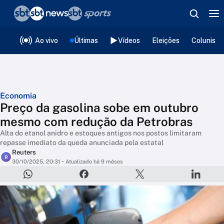
❮
voltar
Editorias
Ao vivo
Últimas
Vídeos
Eleições
Colunista
Economia
Preço da gasolina sobe em outubro
mesmo com redução da Petrobras
Alta do etanol anidro e estoques antigos nos postos limitaram
repasse imediato da queda anunciada pela estatal
Reuters
R
30/10/2025, 20:31
• Atualizado há 9 mêses