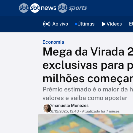
❮
voltar
Editorias
Ao vivo
Últimas
Vídeos
E
Economia
Mega da Virada 
exclusivas para 
milhões começam
Prêmio estimado é o maior da hi
valores e saiba como apostar
Emanuelle Menezes
18/12/2025, 12:43
• Atualizado há 7 mêses