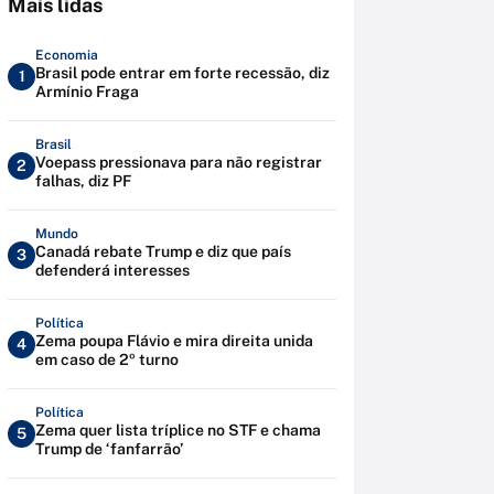
Mais lidas
Economia
Brasil pode entrar em forte recessão, diz
1
Armínio Fraga
Brasil
Voepass pressionava para não registrar
2
falhas, diz PF
Mundo
Canadá rebate Trump e diz que país
3
defenderá interesses
Política
Zema poupa Flávio e mira direita unida
4
em caso de 2º turno
Política
Zema quer lista tríplice no STF e chama
5
Trump de ‘fanfarrão’