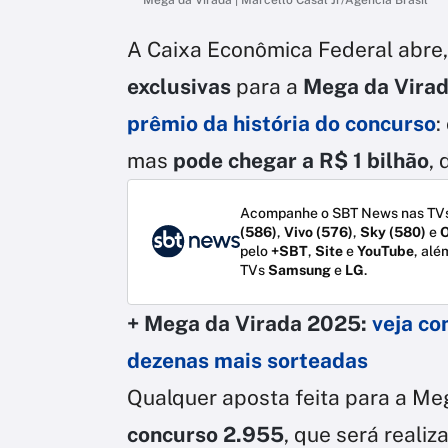
A Caixa Econômica Federal abre,
exclusivas
para a
Mega da Vira
prêmio da história do concurso
:
mas
pode chegar a R$ 1 bilhão
,
Acompanhe o SBT News nas TVs
(586)
,
Vivo (576)
,
Sky (580)
e
O
pelo
+SBT
,
Site
e
YouTube
, alé
TVs
Samsung
e
LG
.
+ Mega da Virada 2025:
veja co
dezenas mais sorteadas
Qualquer aposta feita para a Meg
concurso 2.955
, que será reali