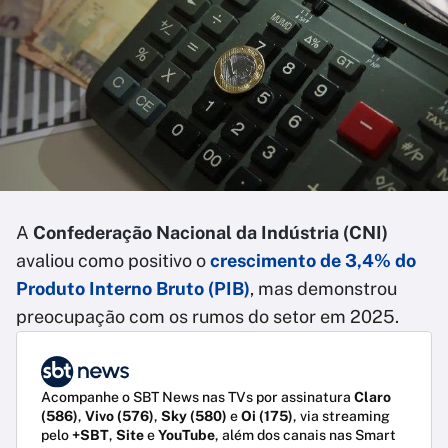
A
Confederação Nacional da Indústria (CNI)
avaliou como positivo o
crescimento de 3,4% do
Produto Interno Bruto (PIB)
, mas demonstrou
preocupação com os rumos do setor em 2025.
Acompanhe o SBT News nas TVs por assinatura
Claro
(586)
,
Vivo (576)
,
Sky (580)
e
Oi (175)
, via streaming
pelo
+SBT
,
Site
e
YouTube
, além dos canais nas Smart