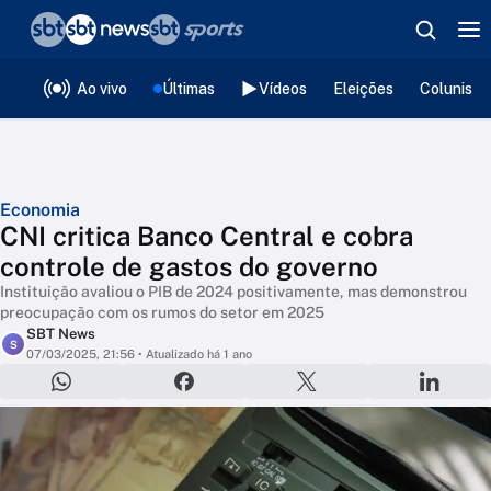
❮
voltar
Editorias
Ao vivo
Últimas
Vídeos
Eleições
Colunista
Economia
CNI critica Banco Central e cobra
controle de gastos do governo
Instituição avaliou o PIB de 2024 positivamente, mas demonstrou
preocupação com os rumos do setor em 2025
SBT News
S
07/03/2025, 21:56
• Atualizado há 1 ano