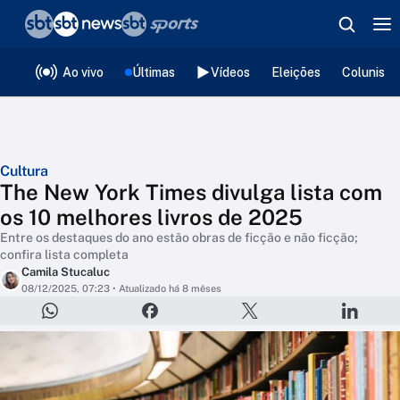
❮
voltar
Editorias
Ao vivo
Últimas
Vídeos
Eleições
Colunista
Cultura
The New York Times divulga lista com
os 10 melhores livros de 2025
Entre os destaques do ano estão obras de ficção e não ficção;
confira lista completa
Camila Stucaluc
08/12/2025, 07:23
• Atualizado há 8 mêses