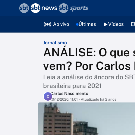
❮
voltar
Editorias
Ao vivo
Últimas
Vídeos
E
Jornalismo
ANÁLISE: O que 
vem? Por Carlos
Leia a análise do âncora do SB
brasileira para 2021
Carlos Nascimento
C
10/12/2020, 11:01
• Atualizado há 2 anos