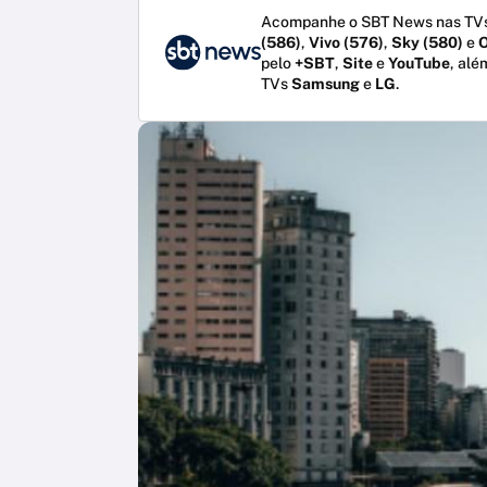
Acompanhe o SBT News nas TVs
(586)
,
Vivo (576)
,
Sky (580)
e
O
pelo
+SBT
,
Site
e
YouTube
, alé
TVs
Samsung
e
LG
.