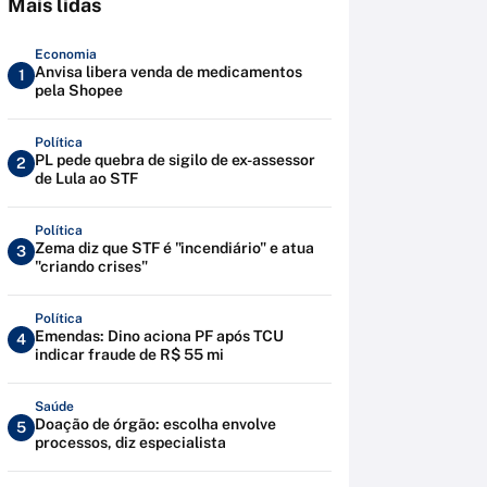
Mais lidas
Economia
Anvisa libera venda de medicamentos
1
pela Shopee
Política
PL pede quebra de sigilo de ex-assessor
2
de Lula ao STF
Política
Zema diz que STF é "incendiário" e atua
3
"criando crises"
Política
Emendas: Dino aciona PF após TCU
4
indicar fraude de R$ 55 mi
Saúde
Doação de órgão: escolha envolve
5
processos, diz especialista