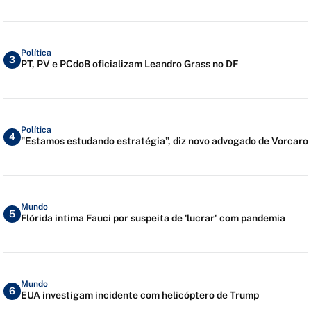
Política
3
PT, PV e PCdoB oficializam Leandro Grass no DF
Política
4
"Estamos estudando estratégia”, diz novo advogado de Vorcaro
Mundo
5
Flórida intima Fauci por suspeita de 'lucrar' com pandemia
Mundo
6
EUA investigam incidente com helicóptero de Trump