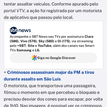
tentar assaltar veículos. Conforme apurado pelo
portal VTV
, a ação foi registrada por um motorista
de aplicativo que passou pelo local.
Acompanhe o SBT News nas TVs por assinatura
Claro
(586)
,
Vivo (576)
,
Sky (580)
e
Oi (175)
, via streaming
pelo
+SBT
,
Site
e
YouTube
, além dos canais nas Smart
TVs
Samsung
e
LG
.
Siga no Google Discover
+
Criminosos assassinam major da PM a tiros
durante assalto em São Luís
O motorista, que transportava uma passageira,
filmou o momento em que percebeu o bloqueio e
precisou desviar dos cones para escapar, por volta
de 1h10. Nas imagens, é possível ver os criminosos,