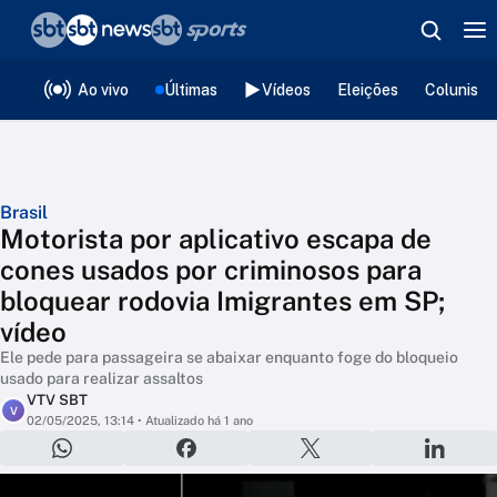
❮
voltar
Editorias
Ao vivo
Últimas
Vídeos
Eleições
Colunista
Brasil
Motorista por aplicativo escapa de
cones usados por criminosos para
bloquear rodovia Imigrantes em SP;
vídeo
Ele pede para passageira se abaixar enquanto foge do bloqueio
usado para realizar assaltos
VTV SBT
V
02/05/2025, 13:14
• Atualizado há 1 ano