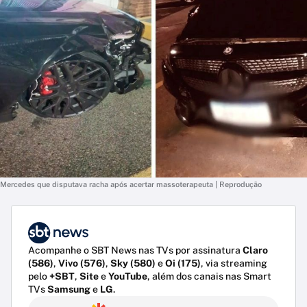
Mercedes que disputava racha após acertar massoterapeuta | Reprodução
Acompanhe o SBT News nas TVs por assinatura
Claro
(586)
,
Vivo (576)
,
Sky (580)
e
Oi (175)
, via streaming
pelo
+SBT
,
Site
e
YouTube
, além dos canais nas Smart
TVs
Samsung
e
LG
.