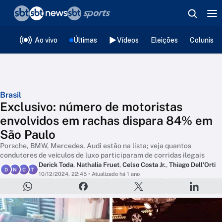
❮
voltar
Editorias
Ao vivo
Últimas
Vídeos
Eleições
Colunista
Brasil
Exclusivo: número de motoristas
envolvidos em rachas dispara 84% em
São Paulo
Porsche, BMW, Mercedes, Audi estão na lista; veja quantos
condutores de veículos de luxo participaram de corridas ilegais
Derick Toda
,
Nathalia Fruet
,
Celso Costa Jr.
,
Thiago Dell'Orti
D
N
C
T
10/12/2024, 22:45
• Atualizado há 1 ano