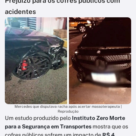
Prejuízo para os cofres públicos com
acidentes
Mercedes que disputava racha após acertar massoterapeuta |
Reprodução
Um estudo produzido pelo
Instituto Zero Morte
para a Segurança em Transportes
mostra que os
cofres públicos sofrem um impacto de
R$ 4