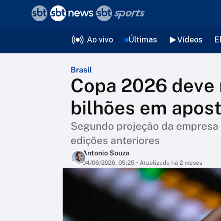
❮
voltar
Editorias
Ao vivo
Últimas
Vídeos
E
Brasil
Copa 2026 deve
bilhões em apos
Segundo projeção da empresa 
edições anteriores
Antonio Souza
04/06/2026, 05:25
• Atualizado há 2 mêses