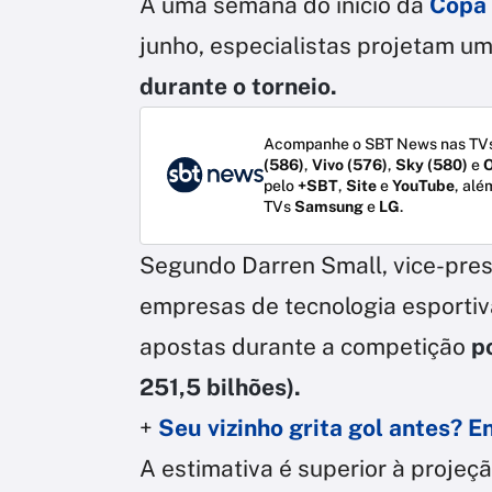
A uma semana do início da
Copa
junho, especialistas projetam u
durante o torneio.
Acompanhe o SBT News nas TVs
(586)
,
Vivo (576)
,
Sky (580)
e
O
pelo
+SBT
,
Site
e
YouTube
, alé
TVs
Samsung
e
LG
.
Segundo Darren Small, vice-pres
empresas de tecnologia esportiv
apostas durante a competição
p
251,5 bilhões).
+
Seu vizinho grita gol antes? 
A estimativa é superior à projeç