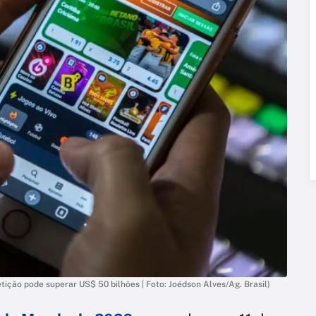
ição pode superar US$ 50 bilhões | Foto: Joédson Alves/Ag. Brasil)