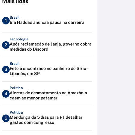
Mais lidas
Brasil
1
Bia Haddad anuncia pausa na carreira
Tecnologia
Após reclamação de Janja, governo cobra
2
medidas do Discord
Brasil
Feto é encontrado no banheiro do Sírio-
3
Libanês, em SP
Política
Alertas de desmatamento na Amazônia
4
caem ao menor patamar
Política
Mendonça dá 5 dias para PT detalhar
5
gastos com congresso