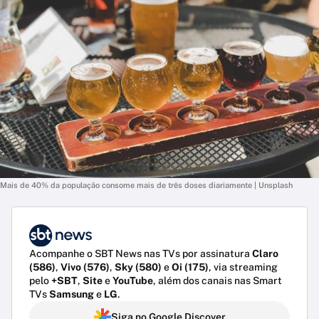
Mais de 40% da população consome mais de três doses diariamente | Unsplash
Acompanhe o SBT News nas TVs por assinatura
Claro
(586)
,
Vivo (576)
,
Sky (580)
e
Oi (175)
, via streaming
pelo
+SBT
,
Site
e
YouTube
, além dos canais nas Smart
TVs
Samsung
e
LG
.
Siga no Google Discover