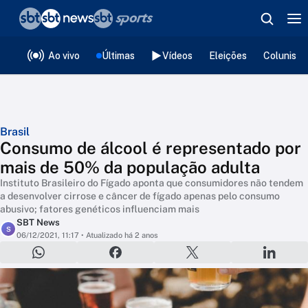
❮
voltar
Editorias
Ao vivo
Últimas
Vídeos
Eleições
Colunista
Brasil
Consumo de álcool é representado por
mais de 50% da população adulta
Instituto Brasileiro do Fígado aponta que consumidores não tendem
a desenvolver cirrose e câncer de fígado apenas pelo consumo
abusivo; fatores genéticos influenciam mais
SBT News
S
06/12/2021, 11:17
• Atualizado há 2 anos