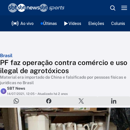
❮
voltar
Editorias
Ao vivo
Últimas
Vídeos
Eleições
Colunista
Brasil
PF faz operação contra comércio e uso
ilegal de agrotóxicos
Material era importado da China e falsificado por pessoas físicas e
jurídicas no Brasil
SBT News
S
14/07/2021, 12:05
• Atualizado há 2 anos