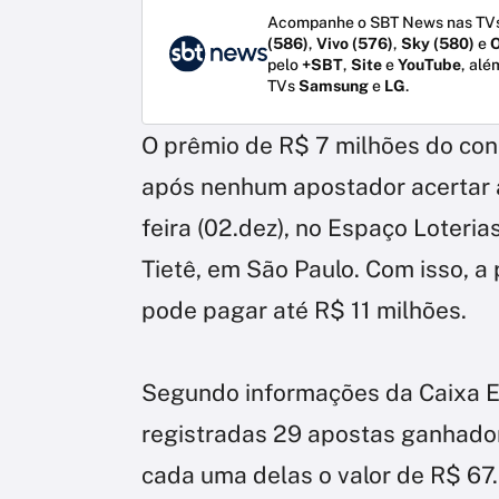
Acompanhe o SBT News nas TVs
(586)
,
Vivo (576)
,
Sky (580)
e
O
pelo
+SBT
,
Site
e
YouTube
, alé
TVs
Samsung
e
LG
.
O prêmio de R$ 7 milhões do co
após nenhum apostador acertar a
feira (02.dez), no Espaço Loteria
Tietê, em São Paulo. Com isso, 
pode pagar até R$ 11 milhões.
Segundo informações da Caixa E
registradas 29 apostas ganhador
cada uma delas o valor de R$ 67