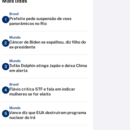
Mais lidas
Brasil
Prefeito pede suspensão de voos
1
panorâmicos no Rio
Mundo
Câncer de Biden se espalhou, diz filho do
2
ex-presidente
Mundo
Tufão Dolphin atinge Japão e deixa China
3
em alerta
Brasil
Flávio critica STF e fala em indicar
4
mulheres se for eleito
Mundo
Vance diz que EUA destruíram programa
5
nuclear do Irã