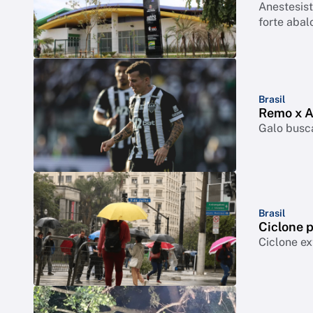
Anestesist
forte abal
Brasil
Remo x At
Galo busca
Brasil
Ciclone p
Ciclone ex