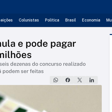
leições
Colunistas
Política
Brasil
Economia
Mu
la e pode pagar
milhões
seis dezenas do concurso realizado
á podem ser feitas