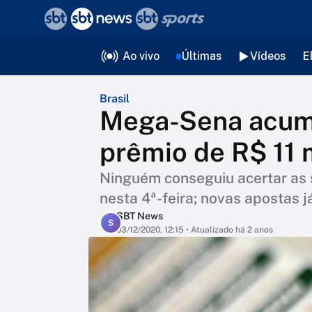
❮
voltar
Editorias
Ao vivo
Últimas
Vídeos
E
Brasil
Mega-Sena acumu
prêmio de R$ 11 
Ninguém conseguiu acertar as 
nesta 4ª-feira; novas apostas j
SBT News
S
03/12/2020, 12:15
• Atualizado há 2 anos