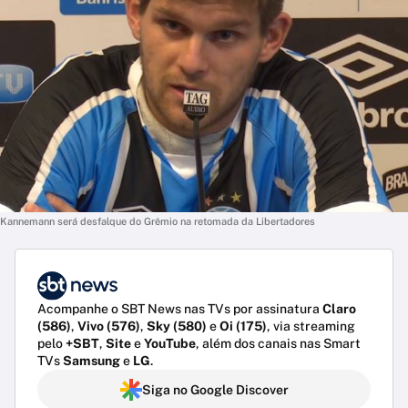
Kannemann será desfalque do Grêmio na retomada da Libertadores
Acompanhe o SBT News nas TVs por assinatura
Claro
(586)
,
Vivo (576)
,
Sky (580)
e
Oi (175)
, via streaming
pelo
+SBT
,
Site
e
YouTube
, além dos canais nas Smart
TVs
Samsung
e
LG
.
Siga no Google Discover