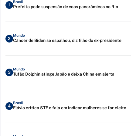
Brasil
1
Prefeito pede suspensão de voos panorâmicos no Rio
Mundo
2
Câncer de Biden se espalhou, diz filho do ex-presidente
Mundo
3
Tufão Dolphin atinge Japão e deixa China em alerta
Brasil
4
Flávio critica STF e fala em indicar mulheres se for eleito