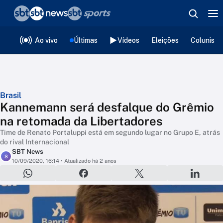
❮
voltar
Editorias
Ao vivo
Últimas
Vídeos
Eleições
Colunista
Brasil
Kannemann será desfalque do Grêmio
na retomada da Libertadores
Time de Renato Portaluppi está em segundo lugar no Grupo E, atrás
do rival Internacional
SBT News
S
10/09/2020, 16:14
• Atualizado há 2 anos