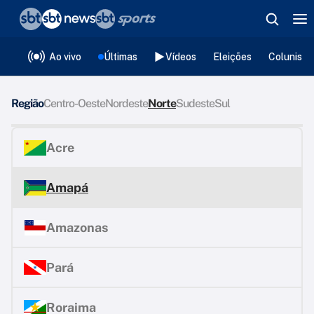
❮
voltar
Editorias
Ao vivo
Últimas
Vídeos
Eleições
Colunista
Região
Centro-Oeste
Nordeste
Norte
Sudeste
Sul
Acre
Amapá
Amazonas
Pará
Roraima