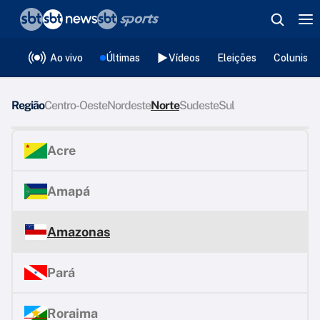
❮
voltar
Editorias
Ao vivo
Últimas
Vídeos
Eleições
Colunista
Região
Centro-Oeste
Nordeste
Norte
Sudeste
Sul
Acre
Amapá
Amazonas
Pará
Roraima