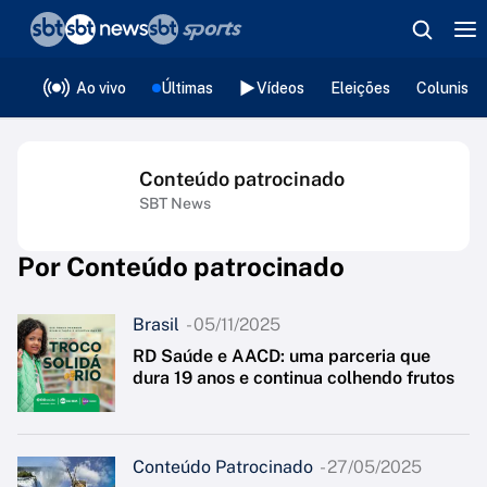
Vídeos
Brasil
Política
Economia
❮
voltar
Editorias
Ao vivo
Últimas
Vídeos
Eleições
Colunista
Conteúdo patrocinado
SBT News
Por Conteúdo patrocinado
Brasil
- 05/11/2025
RD Saúde e AACD: uma parceria que
dura 19 anos e continua colhendo frutos
Conteúdo Patrocinado
- 27/05/2025