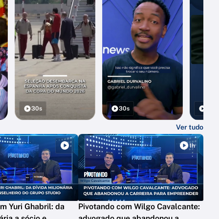
30s
30s
30s
Ver tudo
1h
m Yuri Ghabril: da
Pivotando com Wilgo Cavalcante:
ária a sócio e
advogado que abandonou a