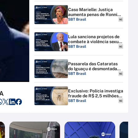
Caso Marielle: Justiça
aumenta penas de Ronnie
Lessa e Élcio Queiroz
SBT Brasil
SC
Lula sanciona projetos de
combate à violência sexual
contra menores na
SBT Brasil
SC
internet
Passarela das Cataratas
do Iguaçu é desmontada
por riscos de inundação
SBT Brasil
SC
Exclusivo: Polícia investiga
UA
fraude de R$ 2,5 milhões
na Santa Casa de SP
SBT Brasil
SC