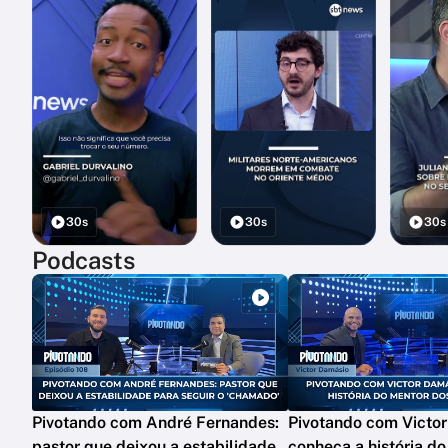
30s
30s
30s
Podcasts
Pivotando com André Fernandes:
Pivotando com Victor
pastor que deixou a estabilidade
conheça a história d