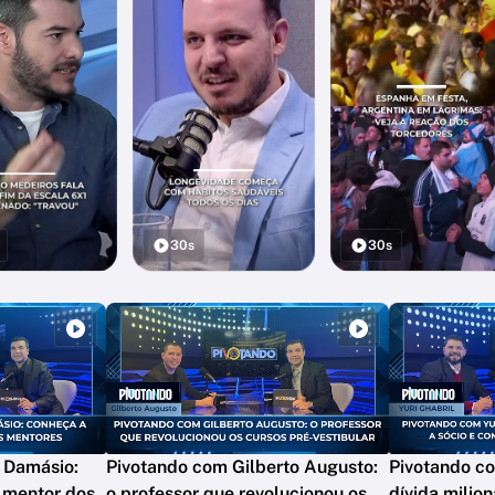
30s
30s
 Damásio:
Pivotando com Gilberto Augusto:
Pivotando co
o mentor dos
o professor que revolucionou os
dívida milion