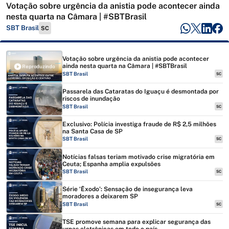
Votação sobre urgência da anistia pode acontecer ainda
nesta quarta na Câmara | #SBTBrasil
SBT Brasil
SC
Votação sobre urgência da anistia pode acontecer
ainda nesta quarta na Câmara | #SBTBrasil
Reproduzindo
SBT Brasil
SC
Passarela das Cataratas do Iguaçu é desmontada por
riscos de inundação
SBT Brasil
SC
Exclusivo: Polícia investiga fraude de R$ 2,5 milhões
na Santa Casa de SP
SBT Brasil
SC
Notícias falsas teriam motivado crise migratória em
Ceuta; Espanha amplia expulsões
SBT Brasil
SC
Série ‘Êxodo’: Sensação de insegurança leva
moradores a deixarem SP
SBT Brasil
SC
TSE promove semana para explicar segurança das