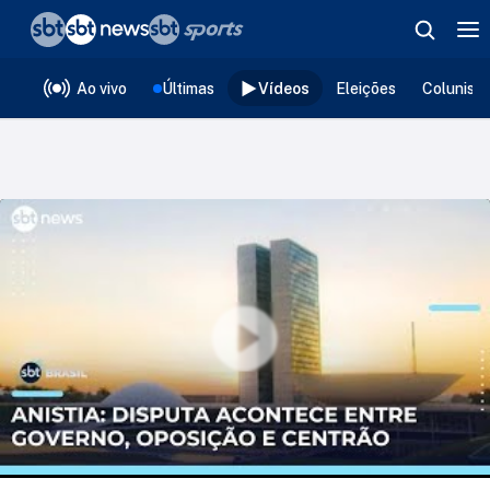
❮
voltar
Editorias
Ao vivo
Últimas
Vídeos
Eleições
Colunist