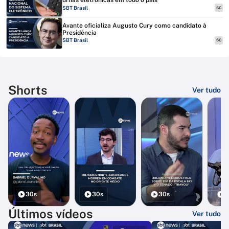
urnas eletrônicas em todo o país
SBT Brasil
SC
Avante oficializa Augusto Cury como candidato à
Presidência
SBT Brasil
SC
Shorts
Ver tudo
30s
30s
30s
3
Últimos vídeos
Ver tudo